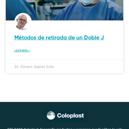
Métodos de retirada de un Doble J
LEER MÁS »
Dr. Álvaro Juárez Soto