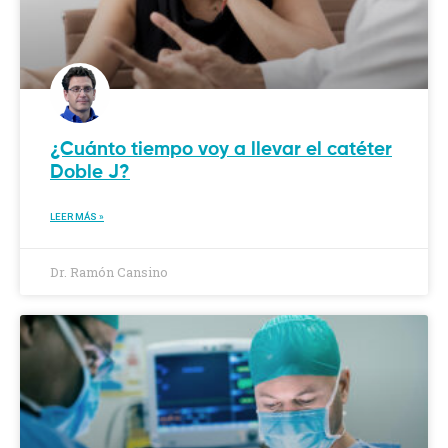
¿Cuánto tiempo voy a llevar el catéter
Doble J?
LEER MÁS »
Dr. Ramón Cansino